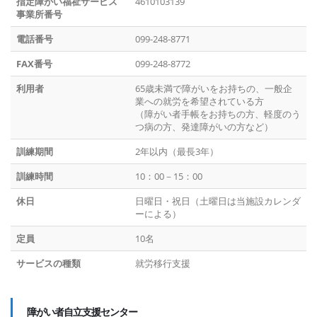
指定障がい福祉サービス
4610103139
事業所番号
電話番号
099-248-8771
FAX番号
099-248-8772
利用者
65歳未満で障がいをお持ちの、一般企
業への就労を希望されている方
（障がい者手帳をお持ちの方、軽度のう
つ病の方、発達障がいの方など）
訓練期間
2年以内（最長3年）
訓練時間
10：00－15：00
休日
日曜日・祝日（土曜日は当施設カレンダ
ーによる）
定員
10名
サービスの種類
就労移行支援
障がい者自立支援センター