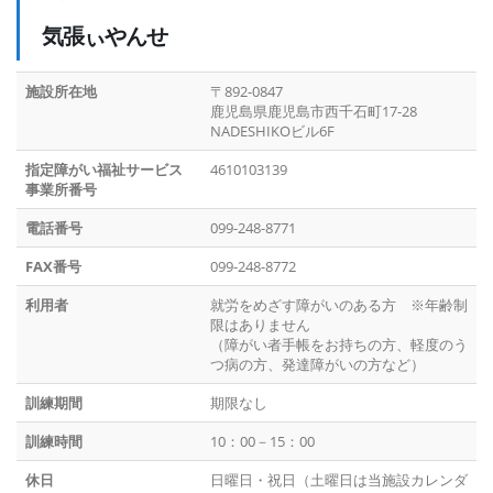
気張ぃやんせ
施設所在地
〒892-0847
鹿児島県鹿児島市西千石町17-28
NADESHIKOビル6F
指定障がい福祉サービス
4610103139
事業所番号
電話番号
099-248-8771
FAX番号
099-248-8772
利用者
就労をめざす障がいのある方 ※年齢制
限はありません
（障がい者手帳をお持ちの方、軽度のう
つ病の方、発達障がいの方など）
訓練期間
期限なし
訓練時間
10：00－15：00
休日
日曜日・祝日（土曜日は当施設カレンダ