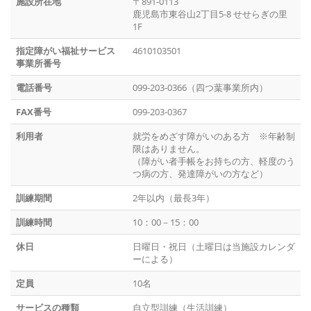
施設所在地
〒891-0113
鹿児島市東谷山2丁目5-8 せせらぎの里
1F
指定障がい福祉サービス
4610103501
事業所番号
電話番号
099-203-0366（四つ葉事業所内）
FAX番号
099-203-0367
利用者
就労をめざす障がいのある方 ※年齢制
限はありません。
（障がい者手帳をお持ちの方、軽度のう
つ病の方、発達障がいの方など）
訓練期間
2年以内（最長3年）
訓練時間
10：00－15：00
休日
日曜日・祝日（土曜日は当施設カレンダ
ーによる）
定員
10名
サービスの種類
自立型訓練（生活訓練）