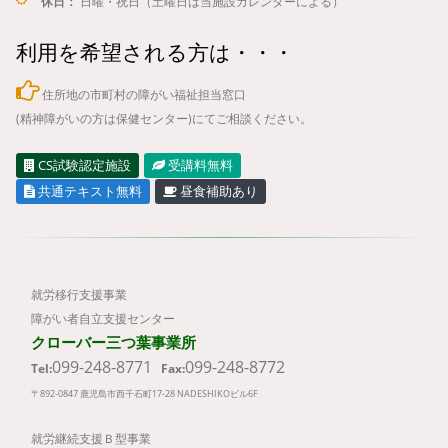
休日：
日曜・祝日（土曜日は当施設カレンダーによる）
利用を希望される方は・・・
住所地の市町村の障がい福祉担当窓口
(精神障がいの方は保健センター)にてご相談ください。
CS試験認定施設
受講料無料
共通テキスト無料
昼食補助あり
就労移行支援事業
障がい者自立支援センター
クローバー三つ葉事業所
099-248-8771
099-248-8772
Tel:
Fax:
〒892-0847 鹿児島市西千石町17-28 NADESHIKOビル6F
就労継続支援Ｂ型事業